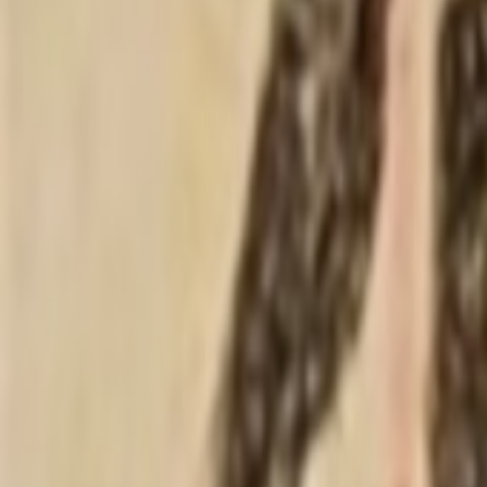
程序发布
帖
64
建议/Bug
功能建议：会员支持在签名中插入超链接
秦始黄