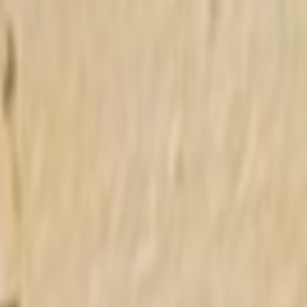
帖
52
🪐
优秀站点
帖
11