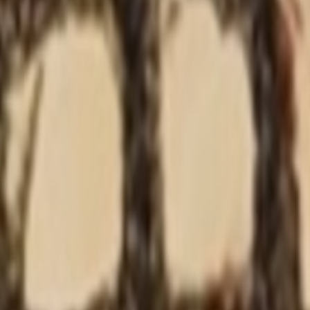
建议/Bug
帖
159
插件发布