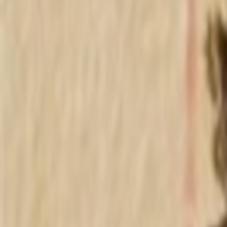
摸鱼
吹牛逼
Rhex讨论