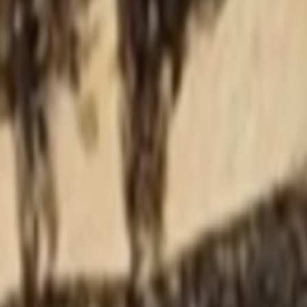
建议/Bug
插件发布
🪐
优秀站点