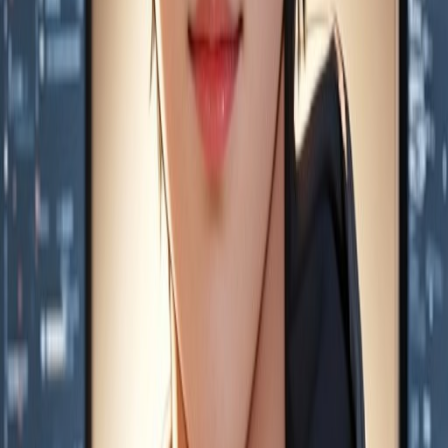
尊贵的爱奇艺视频星钻VIP会员，兼点播付费用户。
尊贵的腾讯视频高级SVIP会员，兼点播付费用户。
尊贵的优酷视频高级SVIP会员，兼点播付费用户。
勋章
🗨️
热心回复者
🧠
持续创作
✨
被看见的人
💬