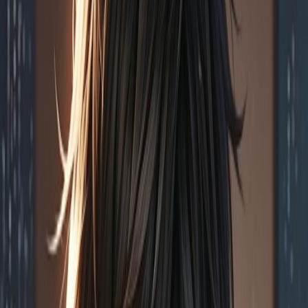
程序发布
建议/Bug