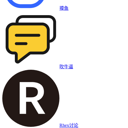
摸鱼
吹牛逼
Rhex讨论