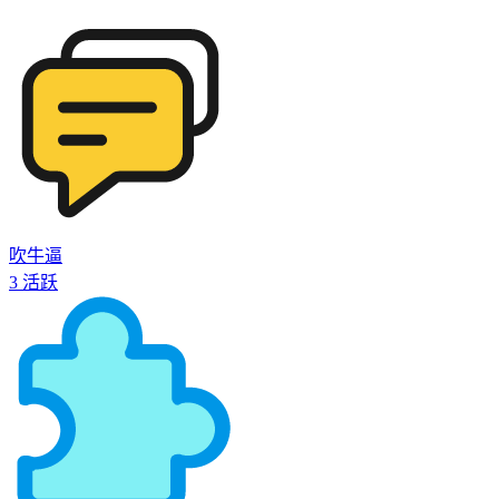
吹牛逼
3
活跃